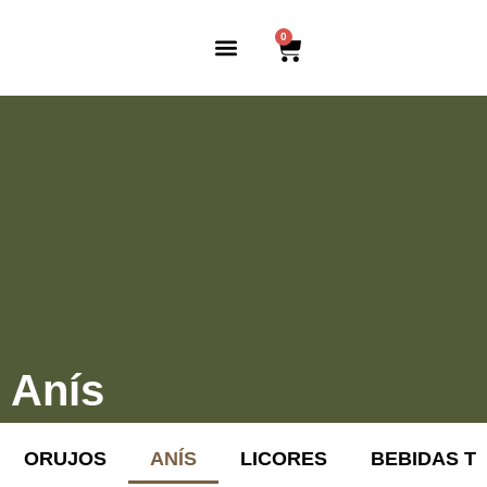
0
SOBRE NOSOTROS
Anís
ORUJOS
ANÍS
LICORES
BEBIDAS T